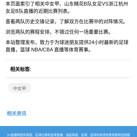
本页面索引了相关中女甲、山东精花B队女足VS浙江杭州
女足B队直播的近期比赛列表。
查看两队历史交锋记录，了解双方在比赛中的对阵情况。
浏览两队的赛程安排，不错过任何一场重要比赛。
本站整理发布，致力于为球迷朋友提供24小时最新的足球
直播，篮球 NBA/CBA 直播等体育赛事。
相关标签:
中女甲
相关资讯
24直播网提供英超、足球比赛和篮球直播，涵盖英超、足球、篮球的高清免费观看和回放服