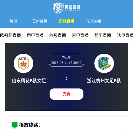
首页
英超直播
足球直播
篮球直播
欧冠杯直播
西甲直播
欧冠直播
意甲直播
德甲直播
法甲直
中女甲
2026-06-11 16:30:00
:
山东精花B队女足
浙江杭州女
完赛
播放线路：