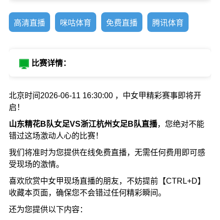
高清直播
咪咕体育
免费直播
腾讯体育
比赛详情：
北京时间2026-06-11 16:30:00 ，中女甲精彩赛事即将开
启！
山东精花B队女足VS浙江杭州女足B队直播
，您绝对不能
错过这场激动人心的比赛！
我们将准时为您提供在线免费直播，无需任何费用即可感
受现场的激情。
喜欢欣赏中女甲现场直播的朋友，不妨提前【CTRL+D】
收藏本页面，确保您不会错过任何精彩瞬间。
还为您提供以下内容：